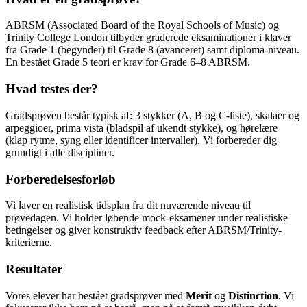
ABRSM (Associated Board of the Royal Schools of Music) og
Trinity College London tilbyder graderede eksaminationer i klaver
fra Grade 1 (begynder) til Grade 8 (avanceret) samt diploma-niveau.
En bestået Grade 5 teori er krav for Grade 6–8 ABRSM.
Hvad testes der?
Gradsprøven består typisk af: 3 stykker (A, B og C-liste), skalaer og
arpeggioer, prima vista (bladspil af ukendt stykke), og hørelære
(klap rytme, syng eller identificer intervaller). Vi forbereder dig
grundigt i alle discipliner.
Forberedelsesforløb
Vi laver en realistisk tidsplan fra dit nuværende niveau til
prøvedagen. Vi holder løbende mock-eksamener under realistiske
betingelser og giver konstruktiv feedback efter ABRSM/Trinity-
kriterierne.
Resultater
Vores elever har bestået gradsprøver med
Merit
og
Distinction
. Vi