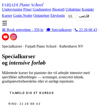
FARJADI
Piano School
Undervisning
Priser
Gradsprøver
Biografi
Udtalelser
Kontakt
فارسی
Kurser
Gratis Noder
Optagelser
Elevlogin
EN
☰
📅 Book prøvetime - 350 kr
|
🎓 Specialkurser
|
📞 22 26 68 43
|
Specialkurser · Farjadi Piano School · København NV
Specialkurser
og
intensive forløb
Målrettede kurser for pianister der vil arbejde intensivt med
specifikke udfordringer — scenangst, avanceret teknik,
gradsprøveforberedelse eller et særligt repertoire.
TILMELD DIG ET KURSUS
RING: 22 26 68 43