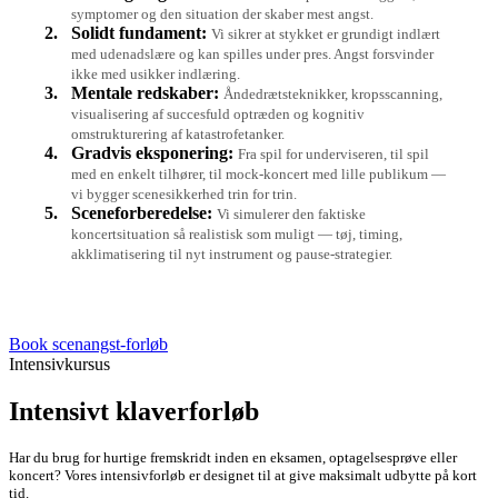
symptomer og den situation der skaber mest angst.
2.
Solidt fundament:
Vi sikrer at stykket er grundigt indlært
med udenadslære og kan spilles under pres. Angst forsvinder
ikke med usikker indlæring.
3.
Mentale redskaber:
Åndedrætsteknikker, kropsscanning,
visualisering af succesfuld optræden og kognitiv
omstrukturering af katastrofetanker.
4.
Gradvis eksponering:
Fra spil for underviseren, til spil
med en enkelt tilhører, til mock-koncert med lille publikum —
vi bygger scenesikkerhed trin for trin.
5.
Sceneforberedelse:
Vi simulerer den faktiske
koncertsituation så realistisk som muligt — tøj, timing,
akklimatisering til nyt instrument og pause-strategier.
Book scenangst-forløb
Intensivkursus
Intensivt klaverforløb
Har du brug for hurtige fremskridt inden en eksamen, optagelsesprøve eller
koncert? Vores intensivforløb er designet til at give maksimalt udbytte på kort
tid.