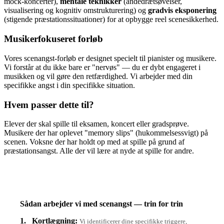
mock-koncerter),
mentale teknikker
(åndedrætsøvelser,
visualisering og kognitiv omstrukturering) og
gradvis eksponering
(stigende præstationssituationer) for at opbygge reel scenesikkerhed.
Musikerfokuseret forløb
Vores scenangst-forløb er designet specielt til pianister og musikere.
Vi forstår at du ikke bare er "nervøs" — du er dybt engageret i
musikken og vil gøre den retfærdighed. Vi arbejder med din
specifikke angst i din specifikke situation.
Hvem passer dette til?
Elever der skal spille til eksamen, koncert eller gradsprøve.
Musikere der har oplevet "memory slips" (hukommelsessvigt) på
scenen. Voksne der har holdt op med at spille på grund af
præstationsangst. Alle der vil lære at nyde at spille for andre.
Sådan arbejder vi med scenangst — trin for trin
1.
Kortlægning:
Vi identificerer dine specifikke triggere,