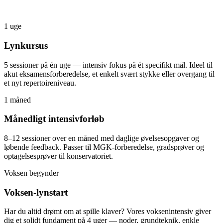
1 uge
Lynkursus
5 sessioner på én uge — intensiv fokus på ét specifikt mål. Ideel til
akut eksamensforberedelse, et enkelt svært stykke eller overgang til
et nyt repertoireniveau.
1 måned
Månedligt intensivforløb
8–12 sessioner over en måned med daglige øvelsesopgaver og
løbende feedback. Passer til MGK-forberedelse, gradsprøver og
optagelsesprøver til konservatoriet.
Voksen begynder
Voksen-lynstart
Har du altid drømt om at spille klaver? Vores voksenintensiv giver
dig et solidt fundament på 4 uger — noder, grundteknik, enkle