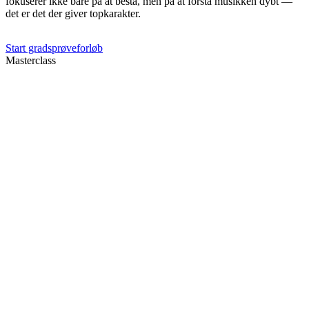
fokuserer ikke bare på at bestå, men på at forstå musikken dybt —
det er det der giver topkarakter.
Start gradsprøveforløb
Masterclass
Åbne masterclasses
Vi afholder løbende åbne masterclasses for øvede pianister. En masterclass er en
unik mulighed for at spille for andre, modtage detaljeret feedback og lære af
andres præstationer. Dato og tilmelding annonceres løbende.
Format
Hvordan foregår en masterclass?
Hver deltager spiller et stykke (ca. 5–10 min) og modtager 20–30
minutters detaljeret coaching fra Aria Farjadi foran de øvrige
deltagere. Tilskuere er velkomne og lærer af alle sessioner.
Udbytte
Hvad får du ud af det?