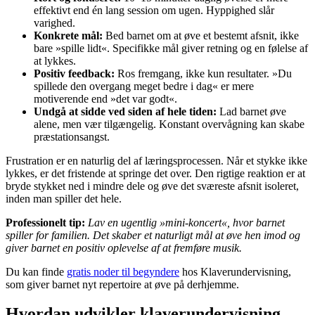
effektivt end én lang session om ugen. Hyppighed slår
varighed.
Konkrete mål:
Bed barnet om at øve et bestemt afsnit, ikke
bare »spille lidt«. Specifikke mål giver retning og en følelse af
at lykkes.
Positiv feedback:
Ros fremgang, ikke kun resultater. »Du
spillede den overgang meget bedre i dag« er mere
motiverende end »det var godt«.
Undgå at sidde ved siden af hele tiden:
Lad barnet øve
alene, men vær tilgængelig. Konstant overvågning kan skabe
præstationsangst.
Frustration er en naturlig del af læringsprocessen. Når et stykke ikke
lykkes, er det fristende at springe det over. Den rigtige reaktion er at
bryde stykket ned i mindre dele og øve det sværeste afsnit isoleret,
inden man spiller det hele.
Professionelt tip:
Lav en ugentlig »mini-koncert«, hvor barnet
spiller for familien. Det skaber et naturligt mål at øve hen imod og
giver barnet en positiv oplevelse af at fremføre musik.
Du kan finde
gratis noder til begyndere
hos Klaverundervisning,
som giver barnet nyt repertoire at øve på derhjemme.
Hvordan udvikler klaverundervisning