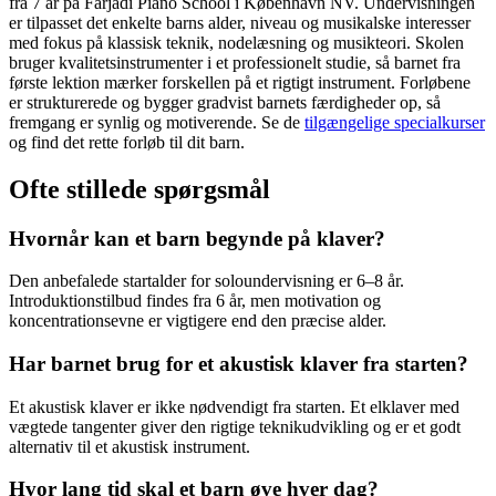
fra 7 år på Farjadi Piano School i København NV. Undervisningen
er tilpasset det enkelte barns alder, niveau og musikalske interesser
med fokus på klassisk teknik, nodelæsning og musikteori. Skolen
bruger kvalitetsinstrumenter i et professionelt studie, så barnet fra
første lektion mærker forskellen på et rigtigt instrument. Forløbene
er strukturerede og bygger gradvist barnets færdigheder op, så
fremgang er synlig og motiverende. Se de
tilgængelige specialkurser
og find det rette forløb til dit barn.
Ofte stillede spørgsmål
Hvornår kan et barn begynde på klaver?
Den anbefalede startalder for soloundervisning er 6–8 år.
Introduktionstilbud findes fra 6 år, men motivation og
koncentrationsevne er vigtigere end den præcise alder.
Har barnet brug for et akustisk klaver fra starten?
Et akustisk klaver er ikke nødvendigt fra starten. Et elklaver med
vægtede tangenter giver den rigtige teknikudvikling og er et godt
alternativ til et akustisk instrument.
Hvor lang tid skal et barn øve hver dag?