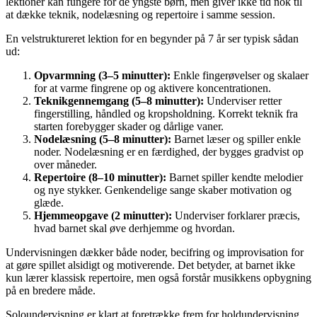
lektioner kan fungere for de yngste børn, men giver ikke tid nok til
at dække teknik, nodelæsning og repertoire i samme session.
En velstruktureret lektion for en begynder på 7 år ser typisk sådan
ud:
Opvarmning (3–5 minutter):
Enkle fingerøvelser og skalaer
for at varme fingrene op og aktivere koncentrationen.
Teknikgennemgang (5–8 minutter):
Underviser retter
fingerstilling, håndled og kropsholdning. Korrekt teknik fra
starten forebygger skader og dårlige vaner.
Nodelæsning (5–8 minutter):
Barnet læser og spiller enkle
noder. Nodelæsning er en færdighed, der bygges gradvist op
over måneder.
Repertoire (8–10 minutter):
Barnet spiller kendte melodier
og nye stykker. Genkendelige sange skaber motivation og
glæde.
Hjemmeopgave (2 minutter):
Underviser forklarer præcis,
hvad barnet skal øve derhjemme og hvordan.
Undervisningen dækker både noder, becifring og improvisation for
at gøre spillet alsidigt og motiverende. Det betyder, at barnet ikke
kun lærer klassisk repertoire, men også forstår musikkens opbygning
på en bredere måde.
Soloundervisning er klart at foretrække frem for holdundervisning