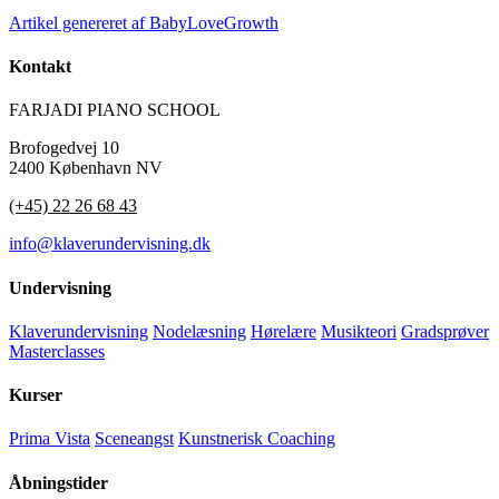
Artikel genereret af BabyLoveGrowth
Kontakt
FARJADI PIANO SCHOOL
Brofogedvej 10
2400 København NV
(+45) 22 26 68 43
info@klaverundervisning.dk
Undervisning
Klaverundervisning
Nodelæsning
Hørelære
Musikteori
Gradsprøver
Masterclasses
Kurser
Prima Vista
Sceneangst
Kunstnerisk Coaching
Åbningstider