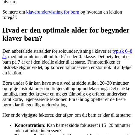
niveau.
Se mere om
klaverundervisning for børn
og hvordan en lektion
foregår.
Hvad er den optimale alder for begynder
klaver børn?
Den anbefalede startalder for soloundervisning i klaver er
typisk 6–8
år
, med introduktionstilbud fra 6 år eller 0. klasse. Det betyder, at et
barn på 7 år er i den ideelle alder til at starte. Finmotorikken er
tilstrækkelig udviklet, og koncentrationsevnen er stor nok til at følge
en lektion.
Børn under 6 år kan have svært ved at sidde stille i 20–30 minutter
og følge instruktioner om fingerstilling og nodelæsning. Det er ikke
umuligt, men det kræver en meget tålmodig og erfaren underviser
samt korte, legebaserede lektioner. Fra 6 år og opefter er de fleste
børn klar til egentlig undervisning.
Her er de vigtigste faktorer, der afgør, om dit barn er klar til at starte:
Koncentration:
Kan barnet sidde fokuseret i 15–20 minutter
uden at miste interessen?