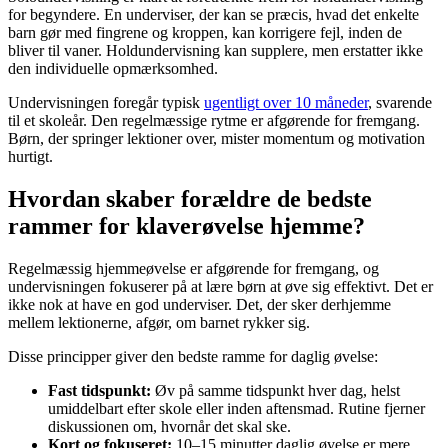
for begyndere. En underviser, der kan se præcis, hvad det enkelte
barn gør med fingrene og kroppen, kan korrigere fejl, inden de
bliver til vaner. Holdundervisning kan supplere, men erstatter ikke
den individuelle opmærksomhed.
Undervisningen foregår typisk
ugentligt over 10 måneder
, svarende
til et skoleår. Den regelmæssige rytme er afgørende for fremgang.
Børn, der springer lektioner over, mister momentum og motivation
hurtigt.
Hvordan skaber forældre de bedste
rammer for klaverøvelse hjemme?
Regelmæssig hjemmeøvelse er afgørende for fremgang, og
undervisningen fokuserer på at lære børn at øve sig effektivt. Det er
ikke nok at have en god underviser. Det, der sker derhjemme
mellem lektionerne, afgør, om barnet rykker sig.
Disse principper giver den bedste ramme for daglig øvelse:
Fast tidspunkt:
Øv på samme tidspunkt hver dag, helst
umiddelbart efter skole eller inden aftensmad. Rutine fjerner
diskussionen om, hvornår det skal ske.
Kort og fokuseret:
10–15 minutter daglig øvelse er mere