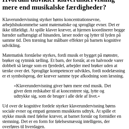
mere end musikalske færdigheder?
Klaverundervisning styrker børns koncentrationsevne,
arbejdshukommelse samt matematiske og sproglige evner. Det er
ikke tilfældigt. At spille klaver kræver, at hjernen koordinerer begge
hænder uafhængigt af hinanden, læser noder og lytter til lyden på
samme tid. Den træning har målbare effekter på barnets kognitive
udvikling.
Matematisk forståelse styrkes, fordi musik er bygget på mønstre,
brøker og rytmisk tælling. Et barn, der forstår, at en halvnode varer
dobbelt så længe som en fjerdedel, arbejder med brøker uden at
tænke over det. Sproglige kompetencer udvikles, fordi nodelæsning
er et symbolsprog, der kræver samme type afkodning som læsning.
»Klaverundervisning giver børn mere end musik. Det
giver dem redskaber til at koncentrere sig, lytte og
udtrykke sig, som de bruger i alle dele af livet.«
Ud over de kognitive fordele styrker klaverundervisning børns
sociale evner og empati gennem musikkens udtryk. At spille et
stykke musik med følelse kræver, at barnet forstår og formidler en
stemning. Det er en form for følelsesmæssig intelligens, der
overføres til hverdagen.