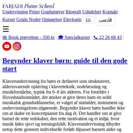
FARJADI
Piano School
Undervisning
Priser
Gradsprøver
Biografi
Udtalelser
Kontakt
فارسی
Kurser
Gratis Noder
Optagelser
Elevlogin
EN
☰
📅 Book prøvetime - 350 kr
|
🎓 Specialkurser
|
📞 22 26 68 43
|
Begynder klaver børn: guide til den gode
start
Klaverundervisning for børn er defineret som struktureret,
alderssvarende oplæring i klaverteknik, nodelæsning og
musikforståelse, typisk fra 6–8 års alderen. For forældre i
Hovedstadsområdet, der ønsker at give deres barn en solid
musikalsk grunduddannelse, er valget af startalder, instrument og
undervisningsform afgørende. Begynder klaver børn handler ikke
om at skabe en koncertpianist fra dag ét. Det handler om at give
barnet de rette redskaber, den rette motivation og et miljø, hvor
musik føles sjovt og meningsfuldt. Klaverundervisning tilbyder
netop dette gennem individuelle forløb tilpasset barnets alder og