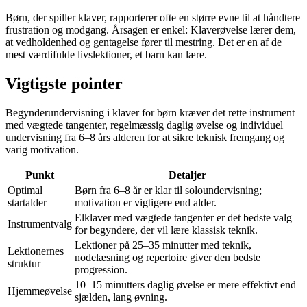
Børn, der spiller klaver, rapporterer ofte en større evne til at håndtere
frustration og modgang. Årsagen er enkel: Klaverøvelse lærer dem,
at vedholdenhed og gentagelse fører til mestring. Det er en af de
mest værdifulde livslektioner, et barn kan lære.
Vigtigste pointer
Begynderundervisning i klaver for børn kræver det rette instrument
med vægtede tangenter, regelmæssig daglig øvelse og individuel
undervisning fra 6–8 års alderen for at sikre teknisk fremgang og
varig motivation.
Punkt
Detaljer
Optimal
Børn fra 6–8 år er klar til soloundervisning;
startalder
motivation er vigtigere end alder.
Elklaver med vægtede tangenter er det bedste valg
Instrumentvalg
for begyndere, der vil lære klassisk teknik.
Lektioner på 25–35 minutter med teknik,
Lektionernes
nodelæsning og repertoire giver den bedste
struktur
progression.
10–15 minutters daglig øvelse er mere effektivt end
Hjemmeøvelse
sjælden, lang øvning.