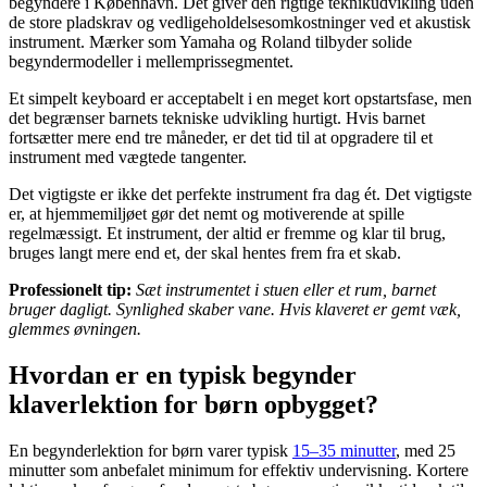
begyndere i København. Det giver den rigtige teknikudvikling uden
de store pladskrav og vedligeholdelsesomkostninger ved et akustisk
instrument. Mærker som Yamaha og Roland tilbyder solide
begyndermodeller i mellemprissegmentet.
Et simpelt keyboard er acceptabelt i en meget kort opstartsfase, men
det begrænser barnets tekniske udvikling hurtigt. Hvis barnet
fortsætter mere end tre måneder, er det tid til at opgradere til et
instrument med vægtede tangenter.
Det vigtigste er ikke det perfekte instrument fra dag ét. Det vigtigste
er, at hjemmemiljøet gør det nemt og motiverende at spille
regelmæssigt. Et instrument, der altid er fremme og klar til brug,
bruges langt mere end et, der skal hentes frem fra et skab.
Professionelt tip:
Sæt instrumentet i stuen eller et rum, barnet
bruger dagligt. Synlighed skaber vane. Hvis klaveret er gemt væk,
glemmes øvningen.
Hvordan er en typisk begynder
klaverlektion for børn opbygget?
En begynderlektion for børn varer typisk
15–35 minutter
, med 25
minutter som anbefalet minimum for effektiv undervisning. Kortere