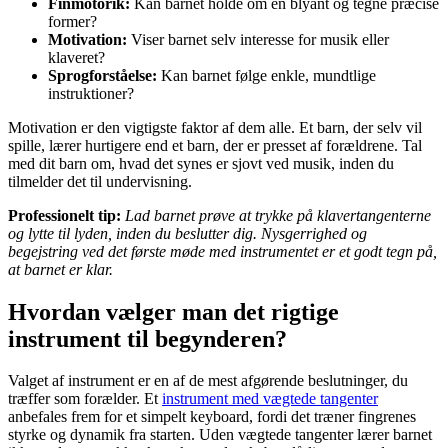
Finmotorik:
Kan barnet holde om en blyant og tegne præcise
former?
Motivation:
Viser barnet selv interesse for musik eller
klaveret?
Sprogforståelse:
Kan barnet følge enkle, mundtlige
instruktioner?
Motivation er den vigtigste faktor af dem alle. Et barn, der selv vil
spille, lærer hurtigere end et barn, der er presset af forældrene. Tal
med dit barn om, hvad det synes er sjovt ved musik, inden du
tilmelder det til undervisning.
Professionelt tip:
Lad barnet prøve at trykke på klavertangenterne
og lytte til lyden, inden du beslutter dig. Nysgerrighed og
begejstring ved det første møde med instrumentet er et godt tegn på,
at barnet er klar.
Hvordan vælger man det rigtige
instrument til begynderen?
Valget af instrument er en af de mest afgørende beslutninger, du
træffer som forælder. Et
instrument med vægtede tangenter
anbefales frem for et simpelt keyboard, fordi det træner fingrenes
styrke og dynamik fra starten. Uden vægtede tangenter lærer barnet