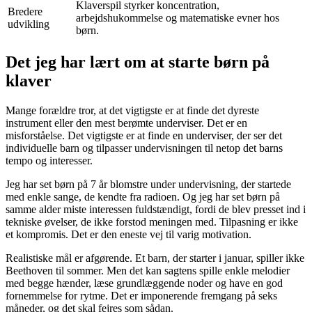
Klaverspil styrker koncentration,
Bredere
arbejdshukommelse og matematiske evner hos
udvikling
børn.
Det jeg har lært om at starte børn på
klaver
Mange forældre tror, at det vigtigste er at finde det dyreste
instrument eller den mest berømte underviser. Det er en
misforståelse. Det vigtigste er at finde en underviser, der ser det
individuelle barn og tilpasser undervisningen til netop det barns
tempo og interesser.
Jeg har set børn på 7 år blomstre under undervisning, der startede
med enkle sange, de kendte fra radioen. Og jeg har set børn på
samme alder miste interessen fuldstændigt, fordi de blev presset ind i
tekniske øvelser, de ikke forstod meningen med. Tilpasning er ikke
et kompromis. Det er den eneste vej til varig motivation.
Realistiske mål er afgørende. Et barn, der starter i januar, spiller ikke
Beethoven til sommer. Men det kan sagtens spille enkle melodier
med begge hænder, læse grundlæggende noder og have en god
fornemmelse for rytme. Det er imponerende fremgang på seks
måneder, og det skal fejres som sådan.